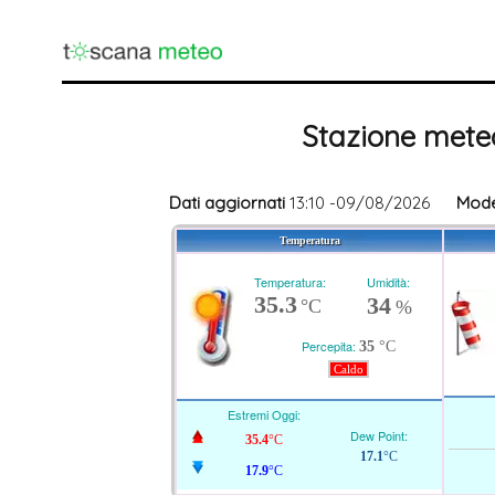
Stazione meteo
Dati aggiornati
13:10 -09/08/2026
Mode
Temperatura
Temperatura:
Umidità:
35.3
34
°C
%
Percepita:
35
°C
Caldo
Estremi Oggi:
Dew Point:
35.4
°C
17.1
°C
17.9
°C