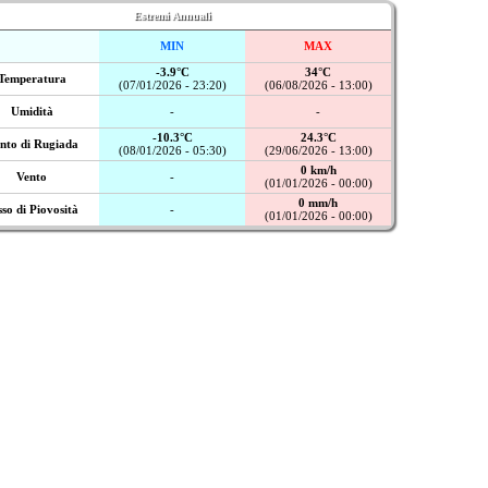
Estremi Annuali
MIN
MAX
-3.9°C
34°C
Temperatura
(07/01/2026 - 23:20)
(06/08/2026 - 13:00)
Umidità
-
-
-10.3°C
24.3°C
nto di Rugiada
(08/01/2026 - 05:30)
(29/06/2026 - 13:00)
0 km/h
Vento
-
(01/01/2026 - 00:00)
0 mm/h
sso di Piovosità
-
(01/01/2026 - 00:00)