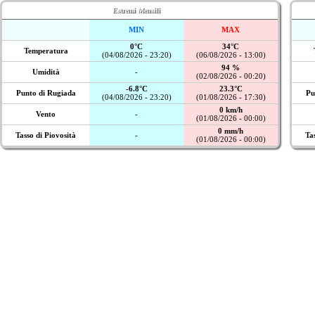
Estremi Mensili
MIN
MAX
0°C
34°C
Temperatura
(04/08/2026 - 23:20)
(06/08/2026 - 13:00)
94 %
Umidità
-
(02/08/2026 - 00:20)
-6.8°C
23.3°C
Punto di Rugiada
Pu
(04/08/2026 - 23:20)
(01/08/2026 - 17:30)
0 km/h
Vento
-
(01/08/2026 - 00:00)
0 mm/h
Tasso di Piovosità
-
Ta
(01/08/2026 - 00:00)