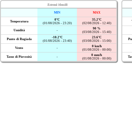
Estremi Mensili
MIN
MAX
0°C
35.2°C
Temperatura
(01/08/2026 - 23:20)
(02/08/2026 - 12:40)
90 %
Umidità
-
(03/08/2026 - 15:40)
-10.2°C
23.6°C
Punto di Rugiada
Pu
(01/08/2026 - 23:40)
(03/08/2026 - 15:00)
0 km/h
Vento
-
(01/08/2026 - 00:00)
0 mm/h
Tasso di Piovosità
-
Ta
(01/08/2026 - 00:00)