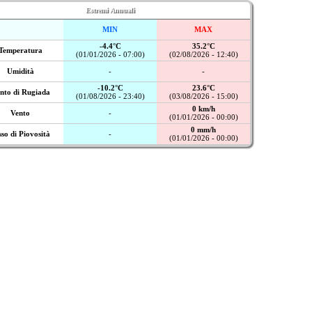
Estremi Annuali
MIN
MAX
-4.4°C
35.2°C
Temperatura
(01/01/2026 - 07:00)
(02/08/2026 - 12:40)
Umidità
-
-
-10.2°C
23.6°C
nto di Rugiada
(01/08/2026 - 23:40)
(03/08/2026 - 15:00)
0 km/h
Vento
-
(01/01/2026 - 00:00)
0 mm/h
sso di Piovosità
-
(01/01/2026 - 00:00)